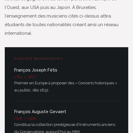
l'Ouest, aux USA puis au Japon. À Bruxelles,
l'enseignement des musiciens cités ci-dessus attira
étudiants de toutes nationalités créant ainsi un réseau
international.
FIGURES MARQUANTES
François Joseph Fétis
1784 — 1871
Premier en Europe à proposer des « Concerts historiques »
au public, dès 1832.
François Auguste Gevaert
1828 — 1908
Constitua la collection prestigieuse d'instruments anciens
du Conservatoire, aujourd'hui au MIM.