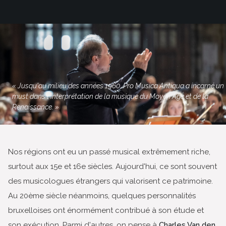
« Jusqu'au milieu des années 1960, Pro Musica Antiqua a incarné un
must dans l'interprétation de la musique du Moyen Age et de la
Renaissance. »
Nos régions ont eu un passé musical extrêmement riche,
surtout aux 15e et 16e siècles. Aujourd'hui, ce sont souvent
des musicologues étrangers qui valorisent ce patrimoine.
Au 20ème siècle néanmoins, quelques personnalités
bruxelloises ont énormément contribué à son étude et
son exécution. Parmi d'autres, on pense à
Charles Van den