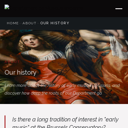
HOME
—
ABOUT
—
OUR HISTORY
ABOUT
Our history
Learn more about the history of early music in Brussels, and
discover how deep the roots of our Department go.
Is there a long tradition of interest in "early
music" at the Brussels Conservatory?