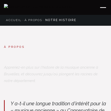
ACCUEIL
—
À PROPOS
—
NOTRE HISTOIRE
À PROPOS
Notre histoire
Apprenez-en plus sur l'histoire de la musique ancienne à
Bruxelles, et découvrez jusqu'où plongent les racines de
notre département.
Y a-t-il une longue tradition d'intérêt pour la
« musique ancienne » au Conservatoire de