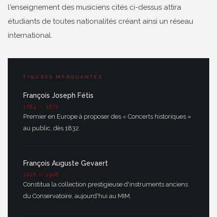
l'enseignement des musiciens cités ci-dessus attira
étudiants de toutes nationalités créant ainsi un réseau
international.
FIGURES MARQUANTES
François Joseph Fétis
1784 — 1871
Premier en Europe à proposer des « Concerts historiques »
au public, dès 1832.
François Auguste Gevaert
1828 — 1908
Constitua la collection prestigieuse d'instruments anciens
du Conservatoire, aujourd'hui au MIM.