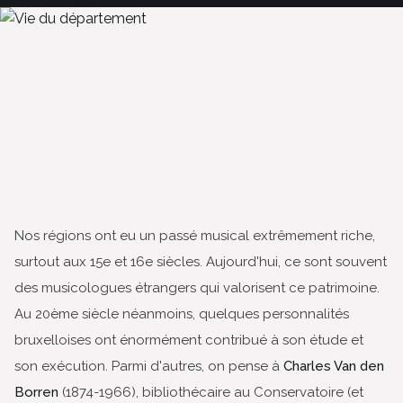
« Jusqu'au milieu des années 1960, Pro Musica Antiqua a incarné un
must dans l'interprétation de la musique du Moyen Age et de la
Renaissance. »
Nos régions ont eu un passé musical extrêmement riche,
surtout aux 15e et 16e siècles. Aujourd'hui, ce sont souvent
des musicologues étrangers qui valorisent ce patrimoine.
Au 20ème siècle néanmoins, quelques personnalités
bruxelloises ont énormément contribué à son étude et
son exécution. Parmi d'autres, on pense à
Charles Van den
Borren
(1874-1966), bibliothécaire au Conservatoire (et