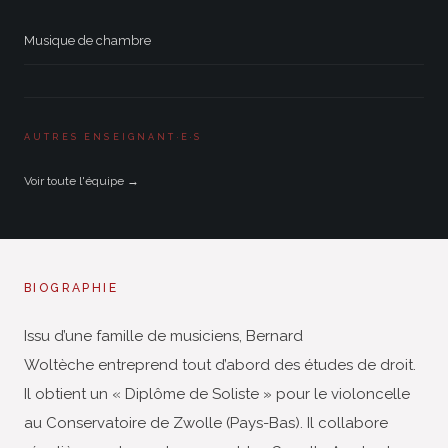
Musique de chambre
AUTRES ENSEIGNANT·E·S
Voir toute l'équipe →
BIOGRAPHIE
Issu d’une famille de musiciens, Bernard
Woltèche entreprend tout d’abord des études de droit.
Il obtient un « Diplôme de Soliste » pour le violoncelle
au Conservatoire de Zwolle (Pays-Bas). Il collabore