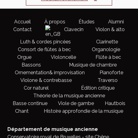
Accueil
À propos
Études
Alumni
Contact
Clavecin
Violon & alto
Luth & cordes pincées
Clarinette
Consort de flûtes à bec
Organologie
Orgue
Violoncelle
Flûte à bec
Bassons
Musique de chambre
Ornementation& improvisation
Pianoforte
Violone & contrebasse
Traverso
Cor naturel
Édition critique
Théorie de la musique ancienne
Basse continue
Viole de gambe
Hautbois
Chant
Histoire approfondie de la musique
Département de musique ancienne
Conservatoire royal de Bruxelles - site Chêne