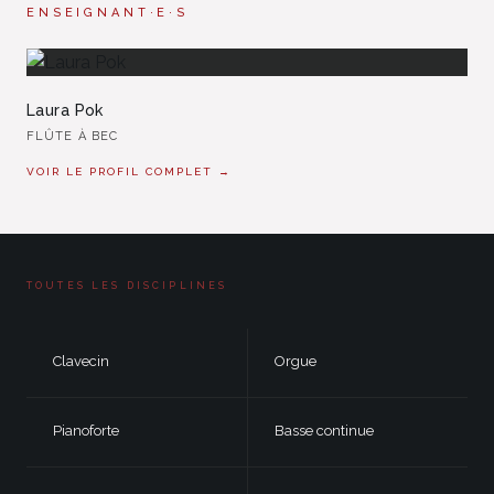
ENSEIGNANT·E·S
Laura Pok
FLÛTE À BEC
VOIR LE PROFIL COMPLET →
TOUTES LES DISCIPLINES
Clavecin
Orgue
Pianoforte
Basse continue