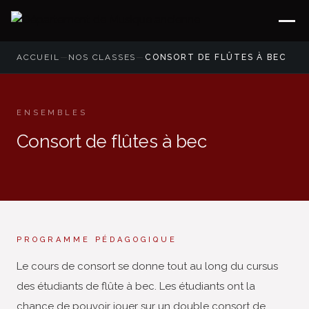
ACCUEIL
—
NOS CLASSES
—
CONSORT DE FLÛTES À BEC
ENSEMBLES
Consort de flûtes à bec
PROGRAMME PÉDAGOGIQUE
Le cours de consort se donne tout au long du cursus
des étudiants de flûte à bec. Les étudiants ont la
chance de pouvoir jouer sur un double consort de