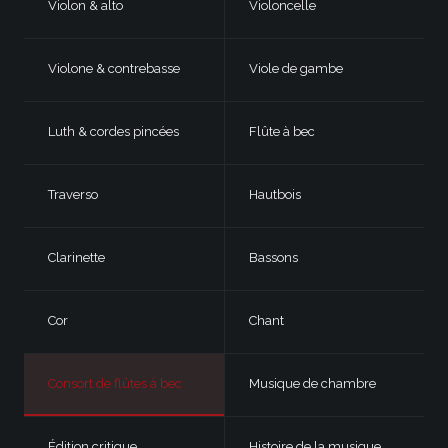
Violon & alto
Violoncelle
Violone & contrebasse
Viole de gambe
Luth & cordes pincées
Flûte à bec
Traverso
Hautbois
Clarinette
Bassons
Cor
Chant
Consort de flûtes à bec
Musique de chambre
Édition critique
Histoire de la musique