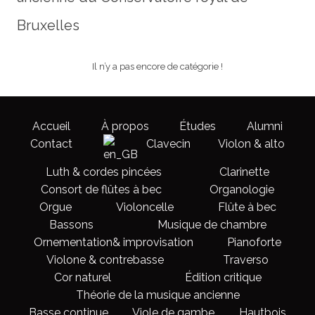
r
e
u
Bruxelles
d
m
u
f
Il n’y a pas encore de catégorie !
o
r
u
Accueil
À propos
Études
Alumni
m
Contact
Clavecin
Violon & alto
Luth & cordes pincées
Clarinette
–
Consort de flûtes à bec
Organologie
V
Orgue
Violoncelle
Flûte à bec
o
Bassons
Musique de chambre
u
Ornementation& improvisation
Pianoforte
s
Violone & contrebasse
Traverso
ê
Cor naturel
Édition critique
t
Théorie de la musique ancienne
e
Basse continue
Viole de gambe
Hautbois