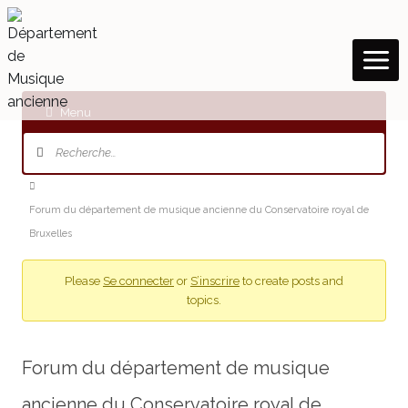
Aller
au
contenu
Menu
N
a
v
F
i
i
Forum du département de musique ancienne du Conservatoire royal de
g
l
Bruxelles
a
t
d
i
’
Please
Se connecter
or
S’inscrire
to create posts and
o
topics.
A
n
r
d
u
i
Forum du département de musique
f
a
o
n
ancienne du Conservatoire royal de